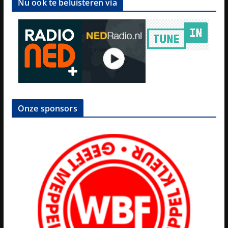
Nu ook te beluisteren via
Onze sponsors