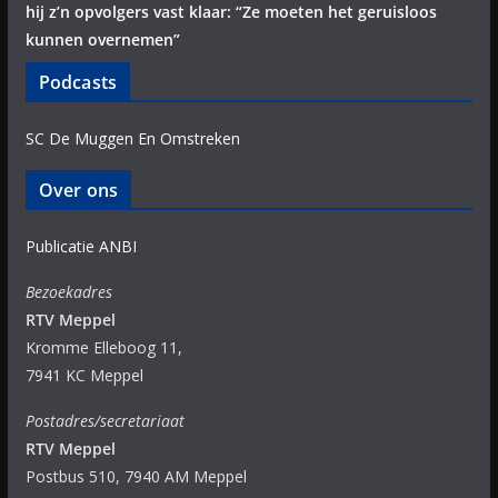
hij z’n opvolgers vast klaar: “Ze moeten het geruisloos
kunnen overnemen”
Podcasts
SC De Muggen En Omstreken
Over ons
Publicatie ANBI
Bezoekadres
RTV Meppel
Kromme Elleboog 11,
7941 KC Meppel
Postadres/secretariaat
RTV Meppel
Postbus 510, 7940 AM Meppel