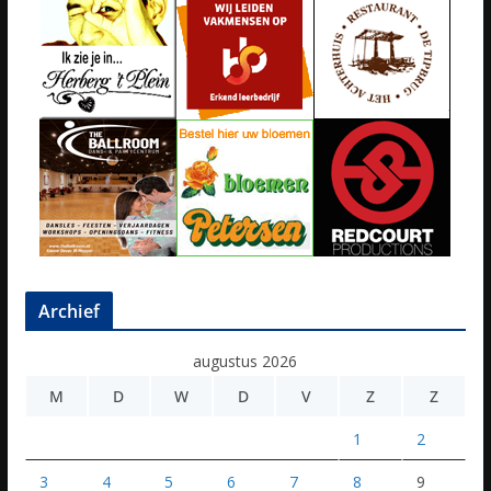
Archief
augustus 2026
M
D
W
D
V
Z
Z
1
2
3
4
5
6
7
8
9