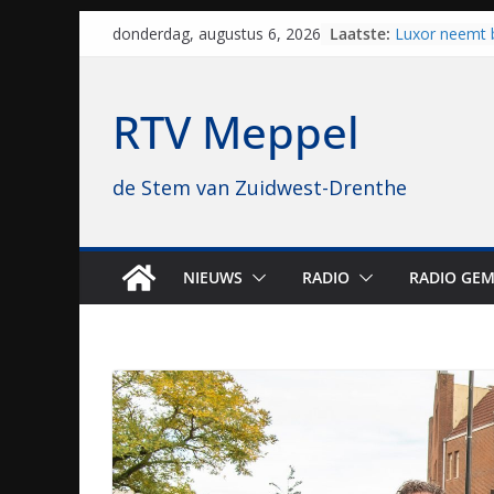
Skip
Laatste:
Luxor neemt 
donderdag, augustus 6, 2026
to
Hoogeveen over
topbioscoop 
content
Staphorst maa
RTV Meppel
brullende mot
grasbaanrace
Vrijwilligers 
de Stem van Zuidwest-Drenthe
van vissport: “
drukken”
Waterkwalitei
regio is goe
Al dertig jaar
NIEUWS
RADIO
RADIO GEM
naar Meppel, 
opvolgers vas
geruisloos k