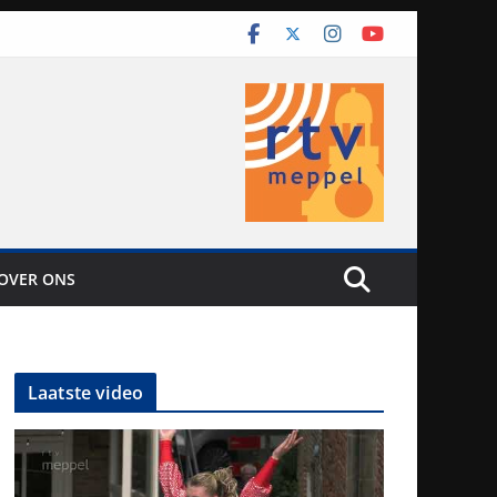
OVER ONS
Laatste video