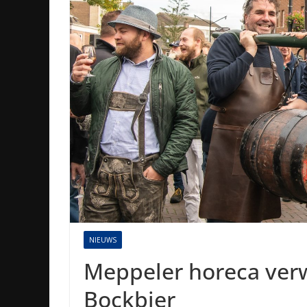
NIEUWS
Meppeler horeca ver
Bockbier