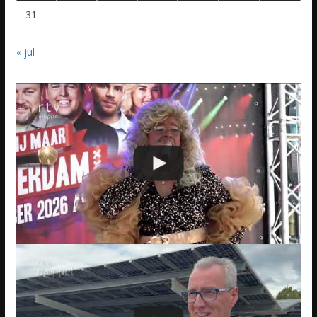
31
« jul