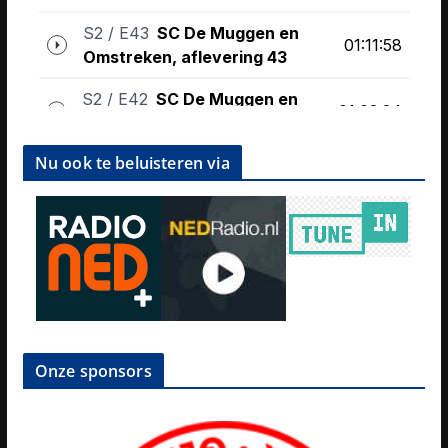
Nu ook te beluisteren via
Onze sponsors