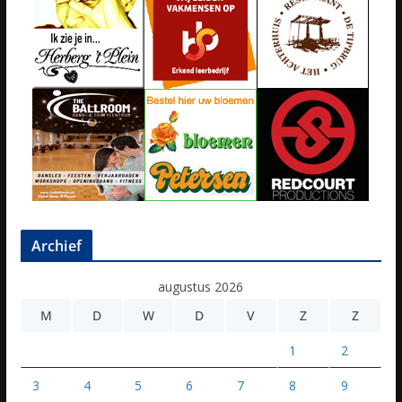
Archief
augustus 2026
M
D
W
D
V
Z
Z
1
2
3
4
5
6
7
8
9