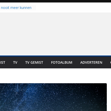
u nooit meer kunnen
gloort er toch weer
aal is nog niet klaar”
ot UNA in eerste
de Eurojackpot KNVB
k Isala Meppel met
nepanelen in gebruik
oscoop in
“Dit is altijd een
weest”
IST
TV
TV GEMIST
FOTOALBUM
ADVERTEREN
 zich op voor
en: internationale
staan voor de deur