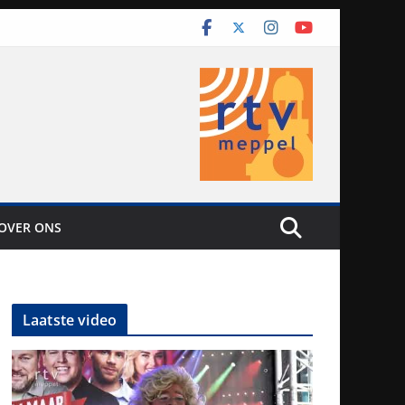
OVER ONS
Laatste video