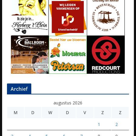
Archief
augustus 2026
M
D
W
D
V
Z
Z
1
2