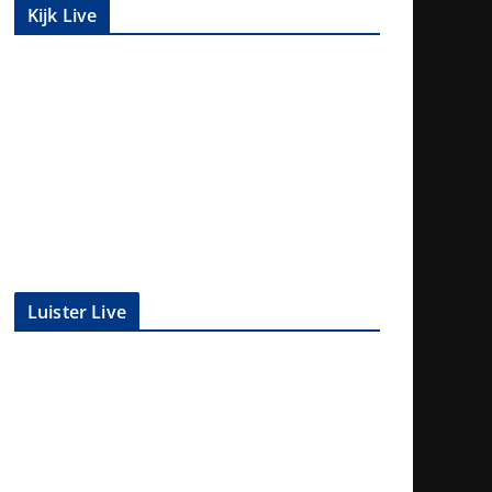
Kijk Live
Luister Live