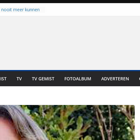
u nooit meer kunnen
gloort er toch weer
aal is nog niet klaar”
ot UNA in eerste
de Eurojackpot KNVB
k Isala Meppel met
nepanelen in gebruik
oscoop in
“Dit is altijd een
weest”
IST
TV
TV GEMIST
FOTOALBUM
ADVERTEREN
 zich op voor
en: internationale
staan voor de deur