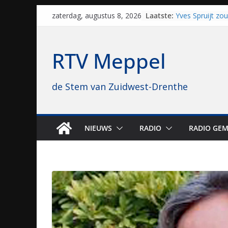
Skip
Laatste:
Yves Spruijt zo
zaterdag, augustus 8, 2026
to
voetballen, nu 
hoop: “Mijn verh
content
VV Staphorst lo
RTV Meppel
kwalificatieron
Beker
Nieuw zonnepar
de Stem van Zuidwest-Drenthe
bijna 1.000 zon
genomen
Luxor neemt bi
Hoogeveen over: 
topbioscoop ge
NIEUWS
RADIO
RADIO GEM
Staphorst maakt
brullende motor
grasbaanraces 