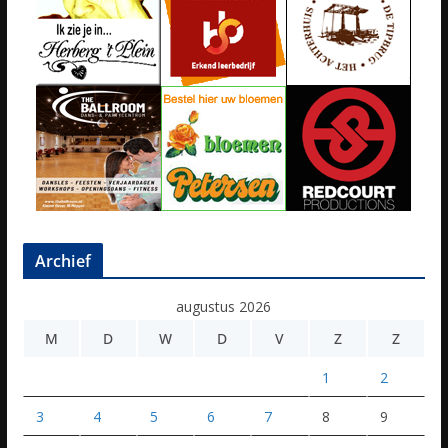
Archief
augustus 2026
M
D
W
D
V
Z
Z
1
2
3
4
5
6
7
8
9