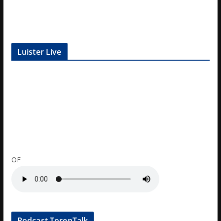
Luister Live
OF
Podcast TorenTalk