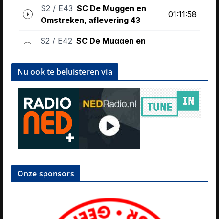
Nu ook te beluisteren via
Onze sponsors