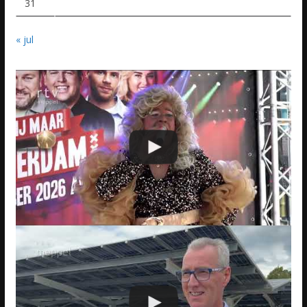
31
« jul