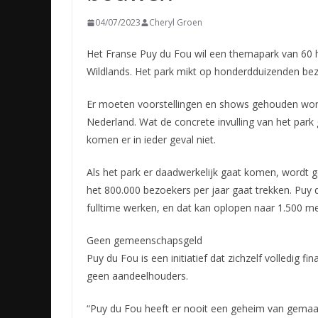
04/07/2023
Cheryl Groen
Het Franse Puy du Fou wil een themapark van 60 h
Wildlands. Het park mikt op honderdduizenden bez
Er moeten voorstellingen
en shows gehouden word
Nederland. Wat de concrete invulling van het park 
komen er in ieder geval niet.
Als het park er daadwerkelijk gaat komen, wordt g
het 800.000 bezoekers per jaar gaat trekken. Puy d
fulltime werken, en dat kan oplopen naar 1.500 me
Geen gemeenschapsgeld
Puy du Fou is een initiatief dat zichzelf volledig f
geen aandeelhouders.
“Puy du Fou heeft er nooit een geheim van gemaakt