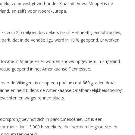
eeld, zo bevestigt wethouder Klaas de Vries. Meppel is de
rland, en zelfs voor Noord-Europa.
ijks zo’n 2,5 miljoen bezoekers trekt. Het heeft geen attracties,
park, dat in de Vendée ligt, werd in 1978 geopend. Er werken
een locatie in Spanje en er worden shows opgevoerd in Engeland
locatie geopend in het Amerikaanse Tennessee.
ver de Vikingen, is er op een podium dat 360 graden draait
marine en held tijdens de Amerikaanse Onafhankelijkheidsoorlog
gevechten en wagenrennen plaats.
oorsprong bevindt zich in park ‘Cinéscénie’. Dit is een
voor meer dan 13.000 bezoekers. Hier worden de grootste en
 podium ter wereld.