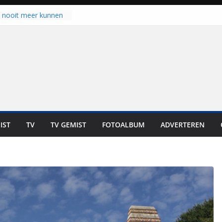
u nooit meer kunnen
gloort er toch weer
aal is nog niet klaar”
ot UNA in eerste
de Eurojackpot KNVB
k Isala Meppel met
nepanelen in gebruik
oscoop in
“Dit is altijd een
weest”
IST
TV
TV GEMIST
FOTOALBUM
ADVERTEREN
 zich op voor
en: internationale
staan voor de deur