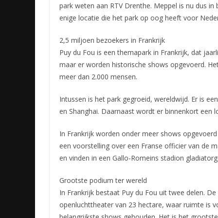
park weten aan RTV Drenthe. Meppel is nu dus in b
enige locatie die het park op oog heeft voor Nede
2,5 miljoen bezoekers in Frankrijk
Puy du Fou is een themapark in Frankrijk, dat jaarl
maar er worden historische shows opgevoerd. Het 
meer dan 2.000 mensen.
Intussen is het park gegroeid, wereldwijd. Er is 
en Shanghai. Daarnaast wordt er binnenkort een 
In Frankrijk worden onder meer shows opgevoerd o
een voorstelling over een Franse officier van de 
en vinden in een Gallo-Romeins stadion gladiator
Grootste podium ter wereld
In Frankrijk bestaat Puy du Fou uit twee delen. De 
openluchttheater van 23 hectare, waar ruimte is 
belangrijkste shows gehouden. Het is het grootste