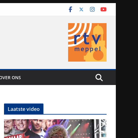
OVER ONS
Laatste video