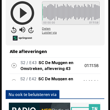
Nu ook te beluisteren via