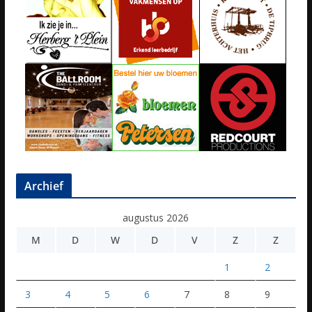
Archief
augustus 2026
M
D
W
D
V
Z
Z
1
2
3
4
5
6
7
8
9