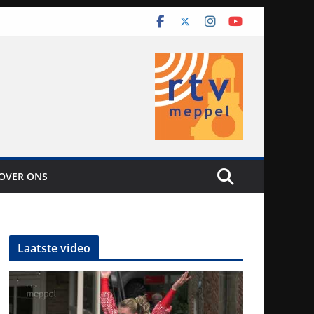
OVER ONS
Laatste video