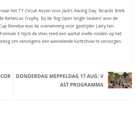
ar het TT Circuit Assen voor Jack’s Racing Day. Ricardo Brink
de BeNeLux Trophy. Bij de ‘Big Open Single
Seaters’ won de
 Cup Benelux was de overwinning voor gastrijder Larry ten
ormule E Nyck de Vries reed een aantal snelle ronden op het
 opsteeg om vervolgens een wervelende luchtshow te verzorgen.
 COR
DONDERDAG MEPPELDAG 17 AUG: V
AST PROGRAMMA