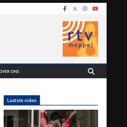
OVER ONS
Laatste video