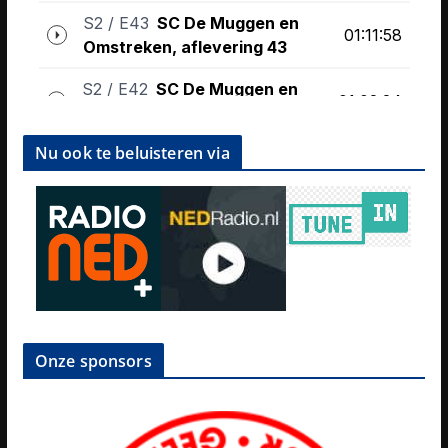
Nu ook te beluisteren via
Onze sponsors