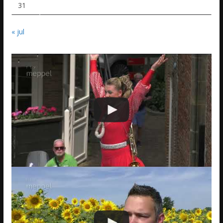
31
« jul