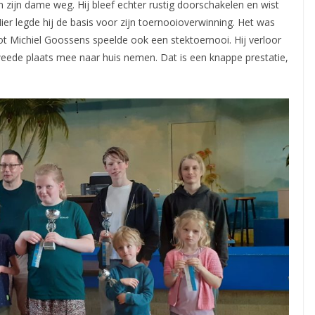
in zijn dame weg. Hij bleef echter rustig doorschakelen en wist
Hier legde hij de basis voor zijn toernooioverwinning. Het was
t Michiel Goossens speelde ook een stektoernooi. Hij verloor
eede plaats mee naar huis nemen. Dat is een knappe prestatie,