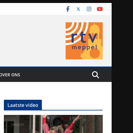
OVER ONS
Laatste video