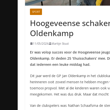
SPORT
Hoogeveense schakers 
Oldenkamp
11/05/2026
Martijn Stuut
Er was volop succes voor de Hoogeveense jeugd
Oldenkamp. Er deden 25 ‘thuisschakers’ mee. D
dat iedereen een leuke middag had.
Dit jaar werd de GP Jan Oldenkamp in het clublok
herinneren ooit zoveel mensen te hebben mogen 
toernooi propvol. Met al die kinderen waren ook 
meegekomen. Het was dus druk. Maar dat mocht de
Van de clubspelers was Nathan Schaafsma de ster. H