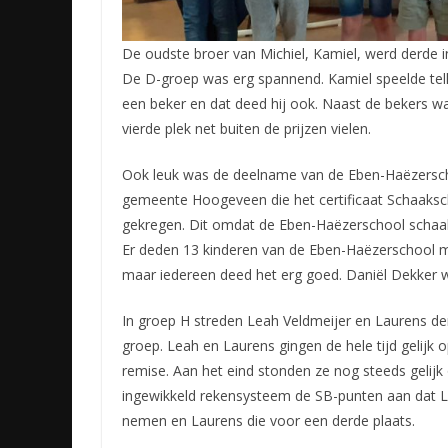
De oudste broer van Michiel, Kamiel, werd derde in
De D-groep was erg spannend. Kamiel speelde telke
een beker en dat deed hij ook. Naast de bekers wa
vierde plek net buiten de prijzen vielen.
Ook leuk was de deelname van de Eben-Haëzerschoo
gemeente Hoogeveen die het certificaat Schaaksc
gekregen. Dit omdat de Eben-Haëzerschool schaak
Er deden 13 kinderen van de Eben-Haëzerschool m
maar iedereen deed het erg goed. Daniël Dekker w
In groep H streden Leah Veldmeijer en Laurens d
groep. Leah en Laurens gingen de hele tijd gelijk o
remise. Aan het eind stonden ze nog steeds gelijk
ingewikkeld rekensysteem de SB-punten aan dat 
nemen en Laurens die voor een derde plaats.