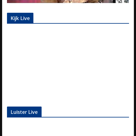
Kijk Live
Luister Live