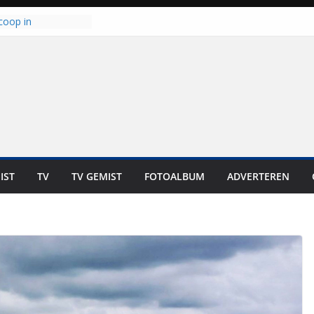
coop in
it is altijd een
est”
ich op voor
: internationale
aan voor de deur
n bewoners genieten
s niet in geld uit te
 zwemlocaties in de
danks warme dagen
lt ‘Japie’ Mokum
IST
TV
TV GEMIST
FOTOALBUM
ADVERTEREN
toomt hij z’n
aar: “Ze moeten het
n overnemen”