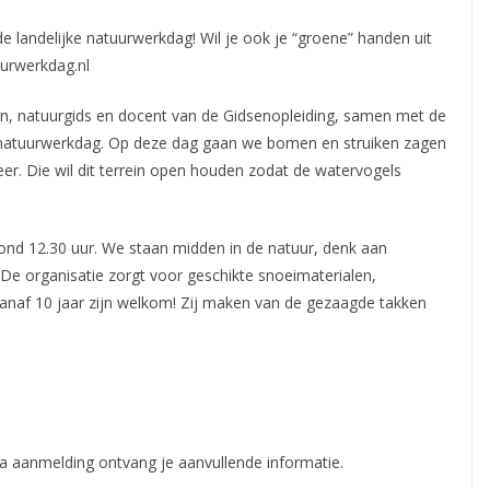
 landelijke natuurwerkdag! Wil je ook je “groene” handen uit
uurwerkdag.nl
n, natuurgids en docent van de Gidsenopleiding, samen met de
e natuurwerkdag. Op deze dag gaan we bomen en struiken zagen
eer. Die wil dit terrein open houden zodat de watervogels
ond 12.30 uur. We staan midden in de natuur, denk aan
 De organisatie zorgt voor geschikte snoeimaterialen,
anaf 10 jaar zijn welkom! Zij maken van de gezaagde takken
na aanmelding ontvang je aanvullende informatie.