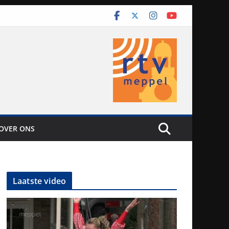
OVER ONS
Laatste video