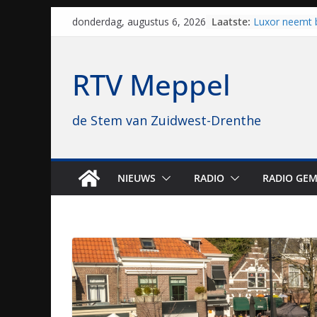
Skip
Laatste:
Luxor neemt 
donderdag, augustus 6, 2026
to
Hoogeveen over
topbioscoop 
content
Staphorst maa
RTV Meppel
brullende mot
grasbaanrace
Vrijwilligers 
de Stem van Zuidwest-Drenthe
van vissport: “
drukken”
Waterkwalitei
regio is goe
Al dertig jaar
NIEUWS
RADIO
RADIO GEM
naar Meppel, 
opvolgers vas
geruisloos k