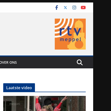
OVER ONS
Laatste video