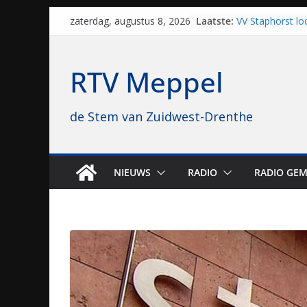
Skip
Laatste:
VV Staphorst lo
zaterdag, augustus 8, 2026
to
kwalificatieron
Beker
content
Nieuw zonnepar
RTV Meppel
bijna 1.000 zon
genomen
Luxor neemt bi
de Stem van Zuidwest-Drenthe
Hoogeveen over: 
topbioscoop ge
Staphorst maakt
brullende motor
grasbaanraces 
NIEUWS
RADIO
RADIO GEM
Vrijwilligers la
van vissport: “Da
drukken”