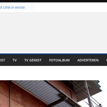
ot UNA in eerste
de Eurojackpot KNVB
k Isala Meppel met
nepanelen in gebruik
oscoop in
“Dit is altijd een
weest”
 zich op voor
en: internationale
staan voor de deur
IST
TV
TV GEMIST
FOTOALBUM
ADVERTEREN
ten bewoners genieten
t is niet in geld uit te