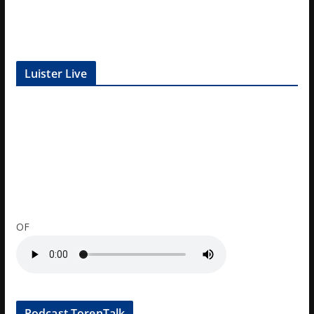
Luister Live
OF
Podcast TorenTalk