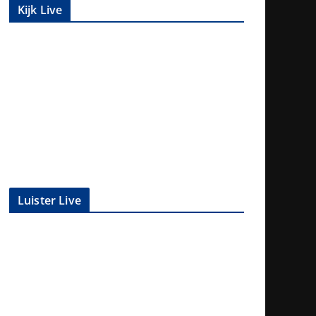
Kijk Live
Luister Live