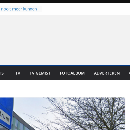
 zich op voor
en: internationale
staan voor de deur
u nooit meer kunnen
gloort er toch weer
aal is nog niet klaar”
ot UNA in eerste
de Eurojackpot KNVB
k Isala Meppel met
nepanelen in gebruik
oscoop in
IST
TV
TV GEMIST
FOTOALBUM
ADVERTEREN
“Dit is altijd een
weest”