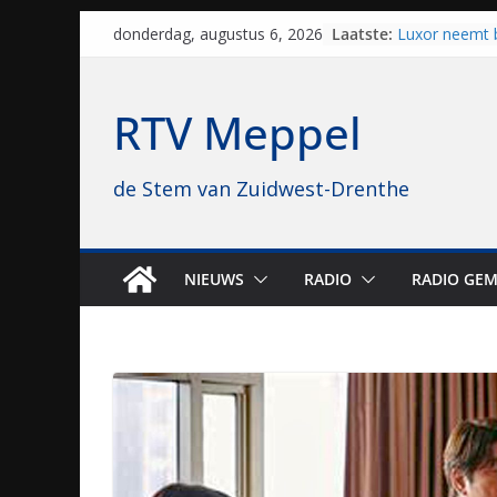
Skip
Laatste:
Luxor neemt 
donderdag, augustus 6, 2026
to
Hoogeveen over
topbioscoop 
content
Staphorst maa
RTV Meppel
brullende mot
grasbaanrace
Vrijwilligers 
de Stem van Zuidwest-Drenthe
van vissport: “
drukken”
Waterkwalitei
regio is goe
Al dertig jaar
NIEUWS
RADIO
RADIO GEM
naar Meppel, 
opvolgers vas
geruisloos k