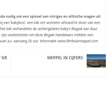
da nodig om een spinsel van intriges en ethische vragen uit
bij een ‘babybox’, een luik om anoniem afstand te doen van een
het luik verhandelen de achtergelaten baby’s illegaal aan duur
ijn vastbesloten om deze illegale handelaars middels een
anuari a.s. aanvang 20 uur. Informatie www.filmhuismeppel.com
T GR
MEPPEL IN CIJFERS