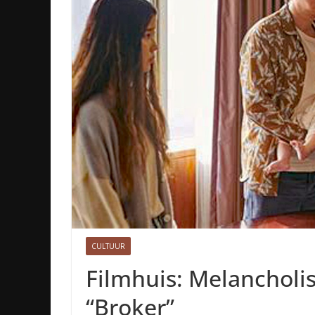
CULTUUR
Filmhuis: Melancholi
“Broker”