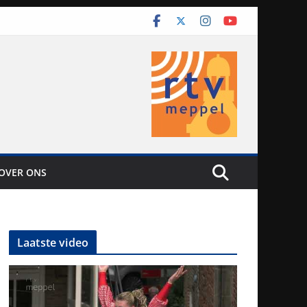
OVER ONS
Laatste video