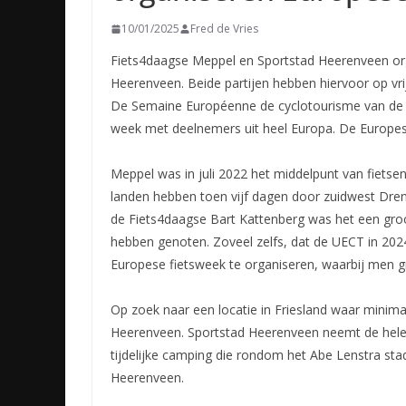
10/01/2025
Fred de Vries
Fiets4daagse Meppel en Sportstad Heerenveen org
Heerenveen. Beide partijen hebben hiervoor op v
De Semaine Européenne de cyclotourisme van de 
week met deelnemers uit heel Europa. De Europese 
Meppel was in juli 2022 het middelpunt van fietse
landen hebben toen vijf dagen door zuidwest Drent
de Fiets4daagse Bart Kattenberg was het een groo
hebben genoten. Zoveel zelfs, dat de UECT in 2
Europese fietsweek te organiseren, waarbij men g
Op zoek naar een locatie in Friesland waar minim
Heerenveen. Sportstad Heerenveen neemt de hele e
tijdelijke camping die rondom het Abe Lenstra s
Heerenveen.