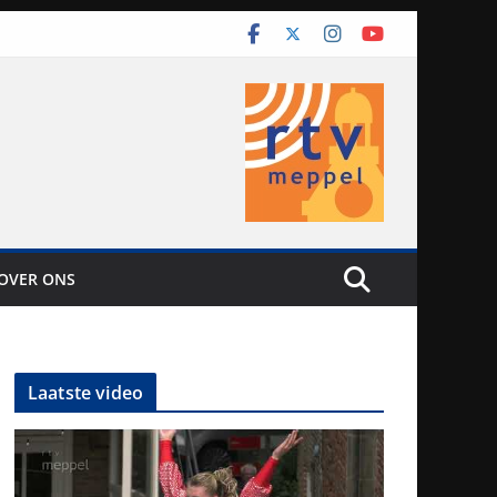
OVER ONS
Laatste video