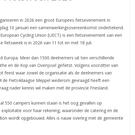
aniseren in 2026 een groot Europees fietsevenement in
rijdag 10 januari een samenwerkingsovereenkomst ondertekend.
European Cycling Union (UECT) is een fietsevenement van een
fietsweek is in 2026 van 11 tot en met 18 juli.
nd Europa. Meer dan 1500 deelnemers uit tien verschillende
he en de Kop van Overijssel gefietst. Volgens voorzitter van
t feest waar zowel de organisatie als de deelnemers van
024 de Fiets4daagse Meppel wederom gevraagd heeft een
raag nader kennis wil maken met de provincie Friesland.
aal 550 campers kunnen staan is het oog gevallen op
xploitatie voor haar rekening, waaronder de catering en de
tadion wordt opgebouwd. Alles is nauw overleg met de gemeente