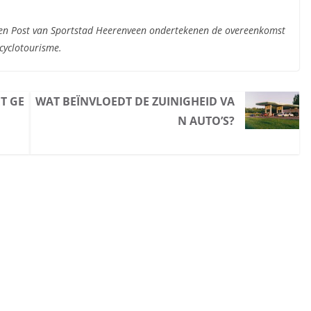
ien Post van Sportstad Heerenveen ondertekenen de overeenkomst
cyclotourisme.
T GE
WAT BEÏNVLOEDT DE ZUINIGHEID VA
N AUTO’S?