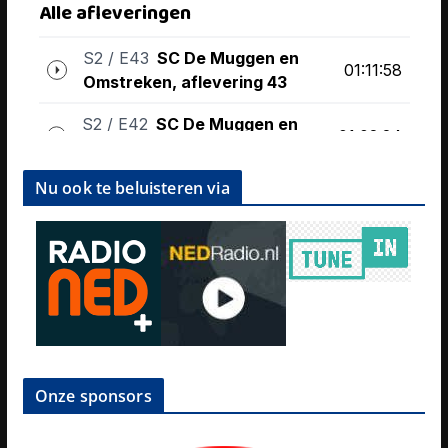
Nu ook te beluisteren via
Onze sponsors