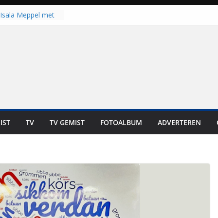
Isala Meppel met
panelen in gebruik
coop in
it is altijd een
est”
ich op voor
: internationale
aan voor de deur
n bewoners genieten
s niet in geld uit te
IST
TV
TV GEMIST
FOTOALBUM
ADVERTEREN
 zwemlocaties in de
danks warme dagen