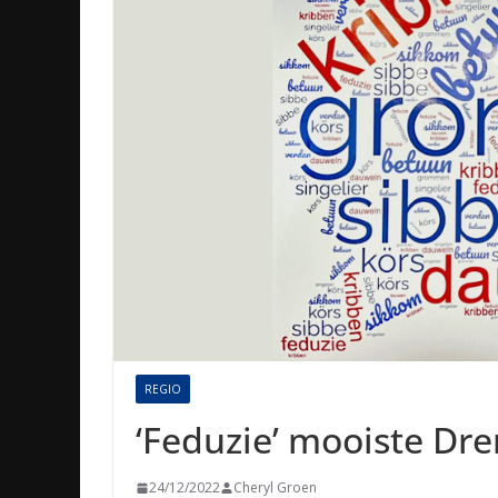
REGIO
‘Feduzie’ mooiste Dr
24/12/2022
Cheryl Groen