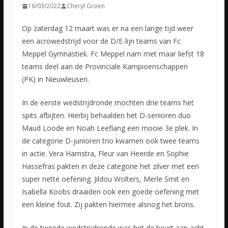
16/03/2022
Cheryl Groen
Op zaterdag 12 maart was er na een lange tijd weer
een acrowedstrijd voor de D/E-lijn teams van Fc
Meppel Gymnastiek. Fc Meppel nam met maar liefst 18
teams deel aan de Provinciale Kampioenschappen
(PK)
in Nieuwleusen.
In de eerste wedstrijdronde mochten drie teams het
spits afbijten. Hierbij behaalden het D-senioren duo
Maud Loode en Noah Leeflang een mooie 3e plek. In
de categorie D-junioren trio kwamen ook twee teams
in actie. Vera Hamstra, Fleur van Heerde en Sophie
Hassefras pakten in deze categorie het zilver met een
super nette oefening. Jildou Wolters, Merle Smit en
Isabella Koobs draaiden ook een goede oefening met
een kleine fout. Zij pakten hiermee alsnog het brons.
In de tweede wedstrijdronde was het de beurt aan acht