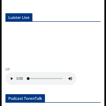
Luister Live
OF
Podcast TorenTalk