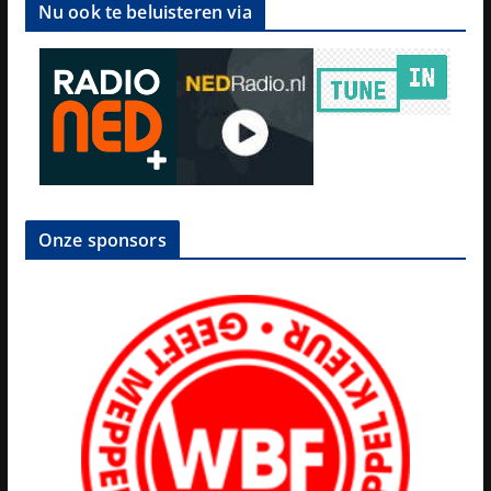
Nu ook te beluisteren via
Onze sponsors