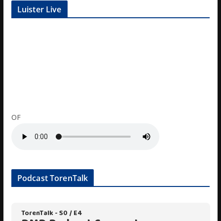
Luister Live
OF
Podcast TorenTalk