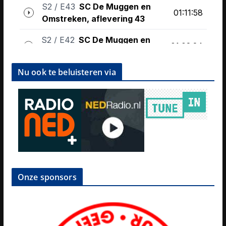
Nu ook te beluisteren via
Onze sponsors