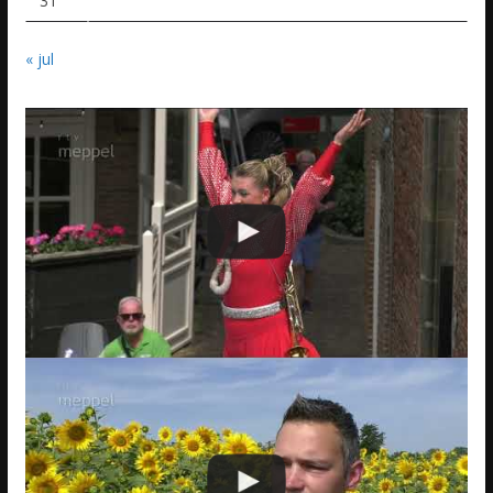
31
« jul