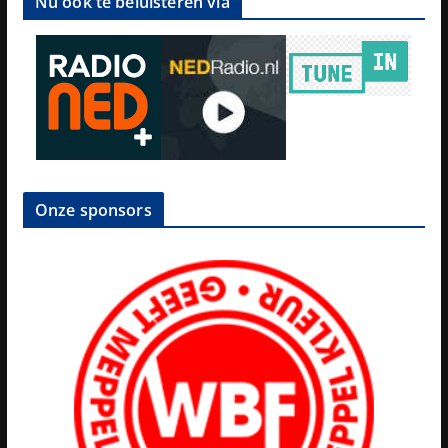
Nu ook te beluisteren via
Onze sponsors