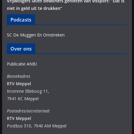
Vrijwilligers laten bewoners genieten van vissport: “Dat is
niet in geld uit te drukken”
Podcasts
SC De Muggen En Omstreken
Over ons
Publicatie ANBI
Bezoekadres
RTV Meppel
Kromme Elleboog 11,
7941 KC Meppel
Postadres/secretariaat
RTV Meppel
Postbus 510, 7940 AM Meppel