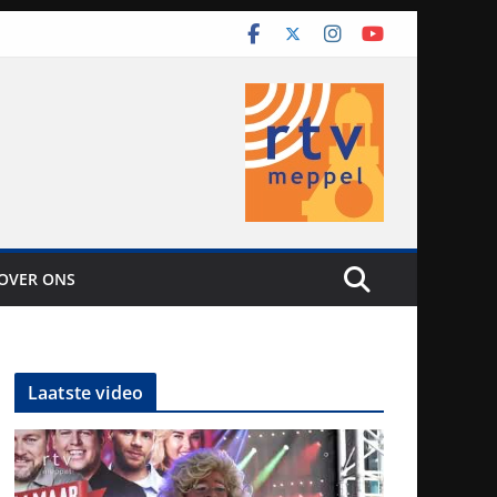
OVER ONS
Laatste video