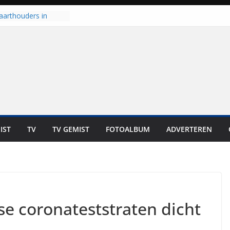
aarthouders in
orst gaan naar PEC
 nooit meer kunnen
oort er toch weer
l is nog niet klaar”
t UNA in eerste
e Eurojackpot KNVB
 Isala Meppel met
epanelen in gebruik
IST
TV
TV GEMIST
FOTOALBUM
ADVERTEREN
scoop in
Dit is altijd een
eest”
se coronateststraten dicht