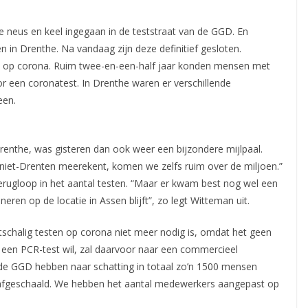
de neus en keel ingegaan in de teststraat van de GGD. En
in Drenthe. Na vandaag zijn deze definitief
gesloten.
en op corona. Ruim twee-en-een-half jaar konden mensen met
or een coronatest. In Drenthe waren er verschillende
een.
renthe, was gisteren dan ook weer een bijzondere mijlpaal.
 niet-Drenten meerekent, komen we zelfs ruim over de miljoen.”
rugloop in het aantal testen. “Maar er kwam best nog wel een
ren op de locatie in Assen blijft”, zo legt Witteman uit.
tschalig testen op corona niet meer nodig is, omdat het geen
en PCR-test wil, zal daarvoor naar een commercieel
n de GGD hebben naar schatting in totaal zo’n 1500 mensen
nk afgeschaald. We hebben het aantal medewerkers aangepast op