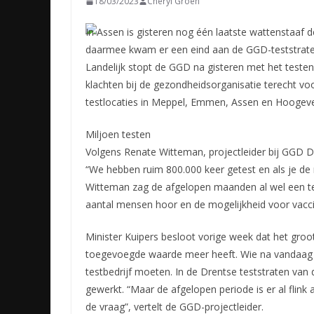
18/03/2023
Cheryl Groen
In Assen is gisteren nog één laatste wattenstaaf 
daarmee kwam er een eind aan de GGD-teststraten 
Landelijk stopt de GGD na gisteren met het test
klachten bij de gezondheidsorganisatie terecht vo
testlocaties in Meppel, Emmen, Assen en Hoogev
Miljoen testen
Volgens Renate Witteman, projectleider bij GGD D
“We hebben ruim 800.000 keer getest en als je de
Witteman zag de afgelopen maanden al wel een te
aantal mensen hoor en de mogelijkheid voor vaccine
Minister Kuipers besloot vorige week dat het groo
toegevoegde waarde meer heeft. Wie na vandaag e
testbedrijf moeten. In de Drentse teststraten va
gewerkt. “Maar de afgelopen periode is er al fli
de vraag”, vertelt de GGD-projectleider.