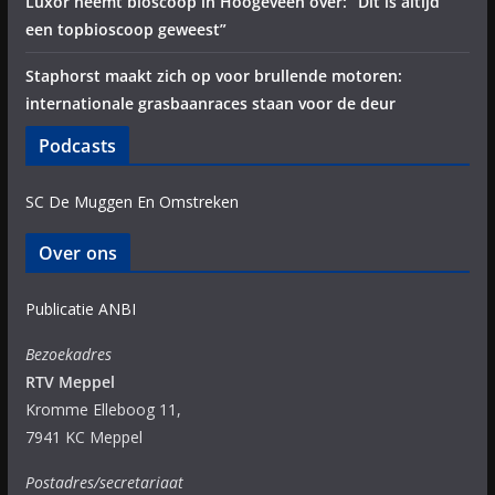
Luxor neemt bioscoop in Hoogeveen over: “Dit is altijd
een topbioscoop geweest”
Staphorst maakt zich op voor brullende motoren:
internationale grasbaanraces staan voor de deur
Podcasts
SC De Muggen En Omstreken
Over ons
Publicatie ANBI
Bezoekadres
RTV Meppel
Kromme Elleboog 11,
7941 KC Meppel
Postadres/secretariaat