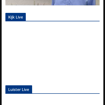
Kijk Live
Luister Live