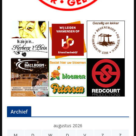
Archief
augustus 2026
M
D
W
D
V
Z
Z