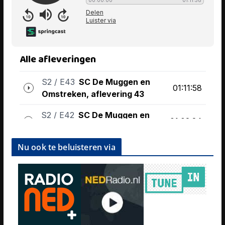
Nu ook te beluisteren via