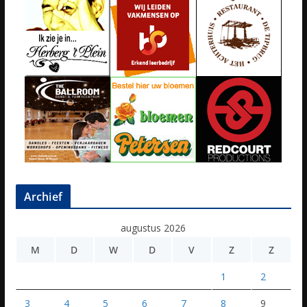
Archief
augustus 2026
M
D
W
D
V
Z
Z
1
2
3
4
5
6
7
8
9