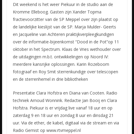
Dit weekend is het weer Piekuur in de studio aan de
Kromme Elleboog. Gasten zijn Xander Topma
fractievoorzitter van de SP Meppel over zijn plaatst op
de landelijke kieslijst van de SP. Marja Mulder-
Geerts
en Jacqueline van Achteren praktijkverpleegkundigen
over de informatie-bijeenkomst “Dood in de Pot”op 11
oktober in het Spectrum. Klaas de Vries wethouder over
de uitdagingen m.b.t. ontwikkelingen op Noord IV:
meerdere kansrijke oplossingen. Karin Rozeboom
fotograaf en Roy Smit sterrenkundige over telescopen
en de sterrenhemel in drie bibliotheken
Presentatie Clara Hofstra en Diana van Cooten. Radio
techniek Arnoud Wonnink. Redactie Jan Booij en Clara
Hofstra. Piekuur is er vrijdag live vanaf 18 uur en op
zaterdag 9 en 18 uur en zondag 8 uur en dinsdag 21
uur. Via de ether, de kabel, digitaal via de stream en via
Radio Gemist op www.rtvmeppel.nl