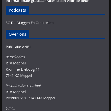
internationale grasbaanraces staan voor de deur
Podcasts
SC De Muggen En Omstreken
Over ons
Publicatie ANBI
Bezoekadres
RTV Meppel
Kromme Elleboog 11,
7941 KC Meppel
Postadres/secretariaat
RTV Meppel
Postbus 510, 7940 AM Meppel
E-mail