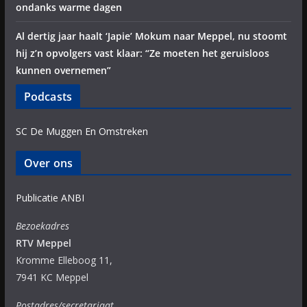
ondanks warme dagen
Al dertig jaar haalt ‘Japie’ Mokum naar Meppel, nu stoomt
hij z’n opvolgers vast klaar: “Ze moeten het geruisloos
kunnen overnemen”
Podcasts
SC De Muggen En Omstreken
Over ons
Publicatie ANBI
Bezoekadres
RTV Meppel
Kromme Elleboog 11,
7941 KC Meppel
Postadres/secretariaat