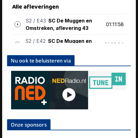
Nu ook te beluisteren via
Onze sponsors