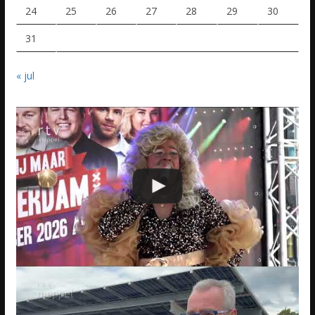
24
25
26
27
28
29
30
31
« jul