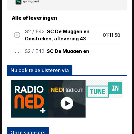
Nu ook te beluisteren via
Onze sponsors