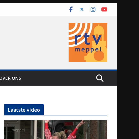
OVER ONS
Laatste video