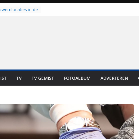
 zwemlocaties in de
danks warme dagen
lt ‘Japie’ Mokum
toomt hij z’n
aar: “Ze moeten het
n overnemen”
coop in
it is altijd een
est”
ich op voor
: internationale
aan voor de deur
IST
TV
TV GEMIST
FOTOALBUM
ADVERTEREN
n bewoners genieten
s niet in geld uit te