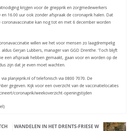
uitnodiging krijgen voor de griepprik en zorgmedewerkers
n 16.00 uur ook zonder afspraak de coronaprik halen. Dat
 De coronavaccinatie kan nog tot en met 6 december worden
coronavaccinatie willen we het voor mensen zo laagdrempelig
 aldus Gerjan Lubbers, manager van GGD Drenthe. ‘Toch blijft
die een afspraak hebben gemaakt, gaan voor en worden op de
 dus zijn dat je even moet wachten.
ia planjeprik.nl of telefonisch via 0800 7070. De
er gegeven. Kijk voor een overzicht van de vaccinatielocaties
cineert/coronaprik/weekoverzicht-openingstijden
el)
TCH
WANDELEN IN HET DRENTS-FRIESE W