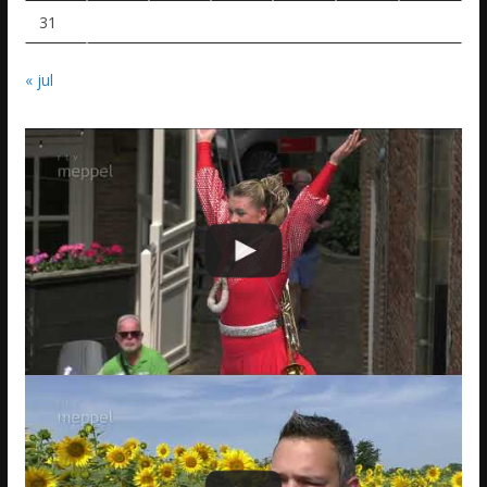
31
« jul