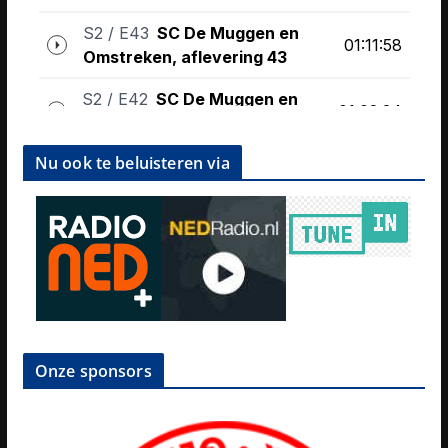
Nu ook te beluisteren via
Onze sponsors