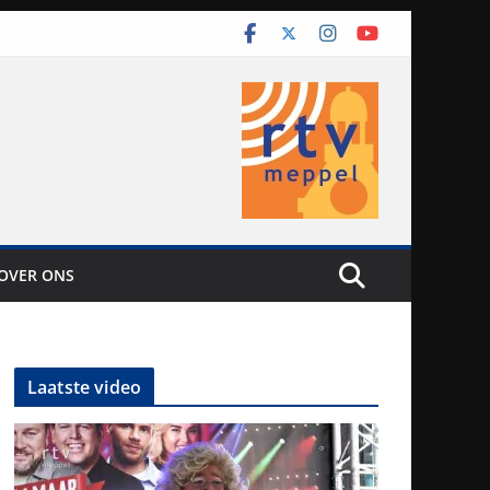
OVER ONS
Laatste video