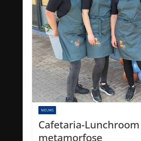
NIEUWS
Cafetaria-Lunchroom
metamorfose