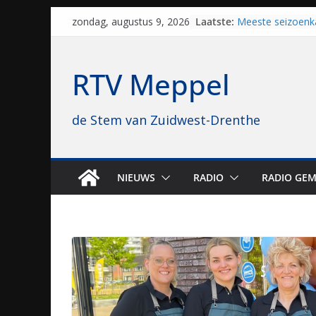
Skip
Laatste:
Meeste seizoenk
zondag, augustus 9, 2026
to
Meppel en Staph
Zwolle
content
Yves Spruijt zou
RTV Meppel
voetballen, nu gl
hoop: “Mijn verhaa
VV Staphorst loo
de Stem van Zuidwest-Drenthe
kwalificatierond
Beker
Nieuw zonnepark
bijna 1.000 zonn
genomen
NIEUWS
RADIO
RADIO GEM
Luxor neemt bio
Hoogeveen over: “
topbioscoop gew