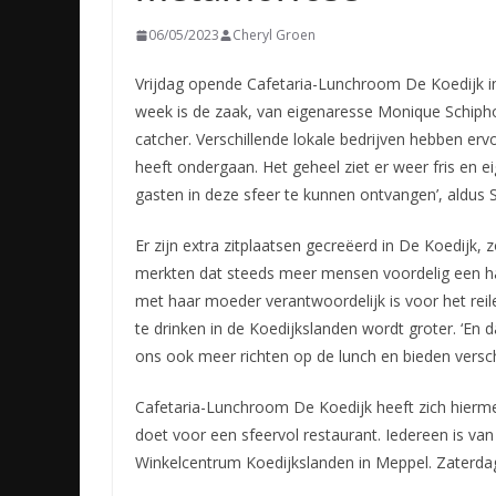
06/05/2023
Cheryl Groen
Vrijdag opende Cafetaria-Lunchroom De Koedijk i
week is de zaak, van eigenaresse Monique Schipho
catcher. Verschillende lokale bedrijven hebben er
heeft ondergaan. Het geheel ziet er weer fris en ei
gasten in deze sfeer te kunnen ontvangen’, aldus S
Er zijn extra zitplaatsen gecreëerd in De Koedijk
merkten dat steeds meer mensen voordelig een hap
met haar moeder verantwoordelijk is voor het rei
te drinken in de Koedijkslanden wordt groter. ‘En d
ons ook meer richten op de lunch en bieden versch
Cafetaria-Lunchroom De Koedijk heeft zich hiermee
doet voor een sfeervol restaurant. Iedereen is v
Winkelcentrum Koedijkslanden in Meppel. Zaterdag 