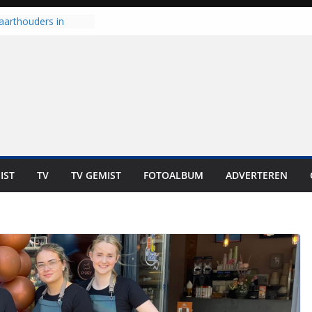
aarthouders in
orst gaan naar PEC
 nooit meer kunnen
oort er toch weer
l is nog niet klaar”
t UNA in eerste
e Eurojackpot KNVB
 Isala Meppel met
epanelen in gebruik
IST
TV
TV GEMIST
FOTOALBUM
ADVERTEREN
scoop in
Dit is altijd een
eest”