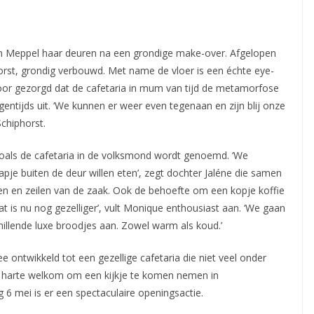
n Meppel haar deuren na een grondige make-over. Afgelopen
rst, grondig verbouwd. Met name de vloer is een
échte eye-
voor gezorgd dat de cafetaria in mum van tijd de metamorfose
gentijds uit. ‘We kunnen er weer even tegenaan en zijn blij onze
chiphorst.
, zoals de cafetaria in de volksmond wordt genoemd. ‘We
je buiten de deur willen eten’, zegt dochter Jaléne die samen
len en zeilen van de zaak. Ook de behoefte om een kopje koffie
at is nu nog gezelliger’, vult Monique enthousiast aan. ‘We gaan
illende luxe broodjes aan. Zowel warm als koud.’
 ontwikkeld tot een gezellige cafetaria die niet veel onder
an harte welkom om een kijkje te komen nemen in
6 mei is er een spectaculaire openingsactie.