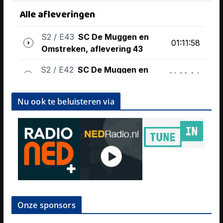
Nu ook te beluisteren via
Onze sponsors