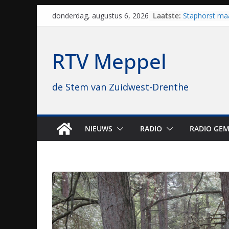
Skip
Laatste:
Staphorst maa
donderdag, augustus 6, 2026
to
brullende mot
grasbaanrace
content
Vrijwilligers 
RTV Meppel
van vissport: “
drukken”
Waterkwalitei
de Stem van Zuidwest-Drenthe
regio is goe
Al dertig jaar
naar Meppel, 
opvolgers vas
geruisloos k
NIEUWS
RADIO
RADIO GEM
Sproeiers sta
editie 4 mijl 