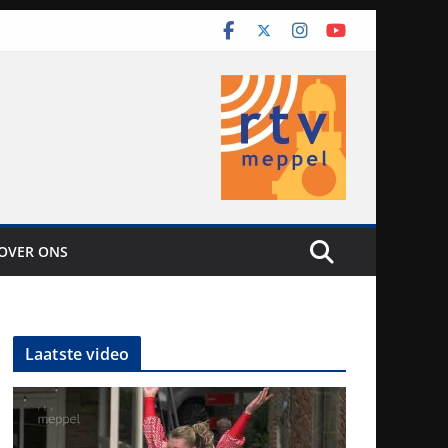
OVER ONS
Laatste video