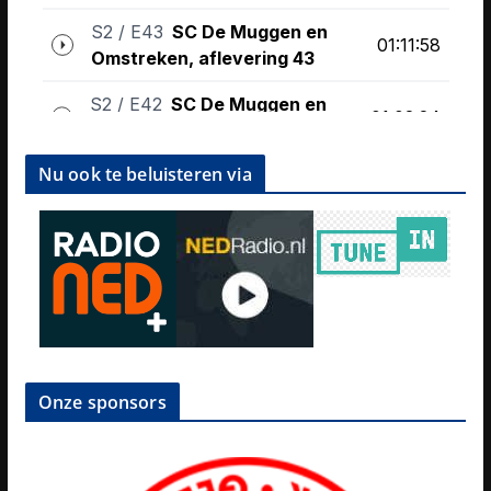
Nu ook te beluisteren via
Onze sponsors