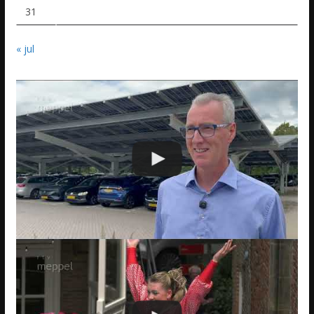
31
« jul