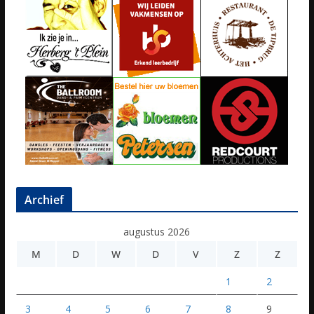
Archief
augustus 2026
M
D
W
D
V
Z
Z
1
2
3
4
5
6
7
8
9