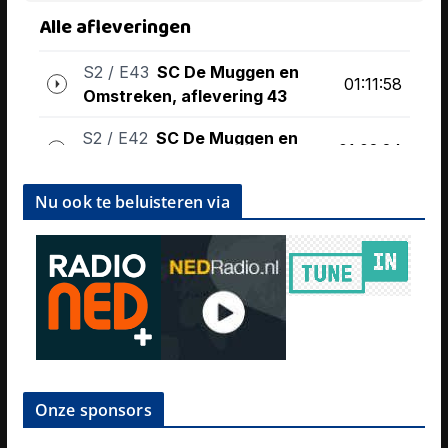
Nu ook te beluisteren via
Onze sponsors