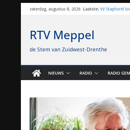
Skip
Laatste:
VV Staphorst lo
zaterdag, augustus 8, 2026
to
kwalificatieron
Beker
content
Nieuw zonnepar
RTV Meppel
bijna 1.000 zon
genomen
Luxor neemt bi
de Stem van Zuidwest-Drenthe
Hoogeveen over: 
topbioscoop ge
Staphorst maakt
brullende motor
grasbaanraces 
NIEUWS
RADIO
RADIO GEM
Vrijwilligers la
van vissport: “Da
drukken”