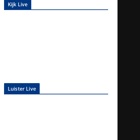
Kijk Live
Luister Live