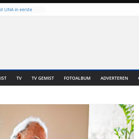
ot UNA in eerste
de Eurojackpot KNVB
k Isala Meppel met
nepanelen in gebruik
oscoop in
“Dit is altijd een
weest”
 zich op voor
en: internationale
staan voor de deur
IST
TV
TV GEMIST
FOTOALBUM
ADVERTEREN
ten bewoners genieten
t is niet in geld uit te