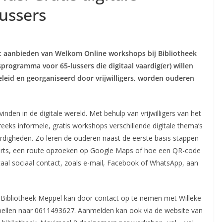
ussers
t aanbieden van Welkom Online workshops bij Bibliotheek
sprogramma voor 65-lussers die digitaal vaardig(er) willen
leid en georganiseerd door vrijwilligers, worden ouderen
nden in de digitale wereld. Met behulp van vrijwilligers van het
eks informele, gratis workshops verschillende digitale thema’s
ardigheden. Zo leren de ouderen naast de eerste basis stappen
sarts, een route opzoeken op Google Maps of hoe een QR-code
aal sociaal contact, zoals e-mail, Facebook of WhatsApp, aan
Bibliotheek Meppel kan door contact op te nemen met Willeke
e bellen naar 0611493627. Aanmelden kan ook via de website van