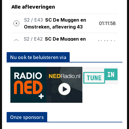
Nu ook te beluisteren via
Onze sponsors